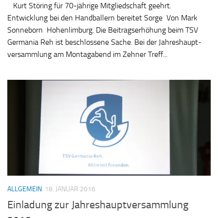
Kurt Störing für 70-jährige Mitgliedschaft geehrt.
Entwicklung bei den Handballern bereitet Sorge Von Mark
Sonneborn Ho­hen­lim­burg. Die Bei­trags­er­hö­hung beim TSV
Ger­ma­nia Reh ist be­schlos­se­ne Sa­che. Bei der Jah­res­haupt­
ver­samm­lung am Mon­tag­abend im Zeh­ner Treff...
ALLGEMEIN
18. JANUAR 2016
Einladung zur Jahreshauptversammlung